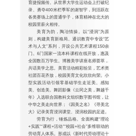
育捷报频传。从世界大学生运动会上打破纪
录、勇夺400米栏季军的谢智宇，到活跃在
各类赛场上的普通学子，体育精神在北大的
校园里薪火相传。
美育为韵，陶冶情操。以“浸润”为原
则，构建美育新格局。通识教育中专设“艺
术与人文”系列，开设公共艺术课程150余
门。6门国家一流本科课程在线开放，惠及
全国数百万学生。博雅美学讲座名师荟萃，
共话美学之思。美育活动精彩纷呈，艺术类
社团百花齐放，校园美育文化欣欣向荣。小
型实践活动引领零基础学生走近美、感知
美、创造美。舞蹈影像《云冈之美，舞越千
年》入选联合国教科文组织数字图书馆，让
中华之美走向世界；《因美之名》《寻美北
大》记录美育浸润课堂、浸润校园的足迹。
劳育为行，锤炼品格。全面构建“理论
+实践”“课程+活动”“校园+社会”多维联动的
劳动育人体系。形成以《新时代劳动理论十