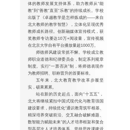
体的教师发展支持体系，助力教师从“能
教”到“善教”直至“乐教”的持续成长。学校
出版了《卓越教学是怎样炼成的——来自
北大教师的教学智慧》，立体化呈现优秀
教师成长路径。创新融媒体宣传模式，获
奖教师专访屡达10万+阅读量，宣传视频
在北京大学自有平台播放量超1000万。
师德师风建设常抓不懈。学校成立教
师职业道德和纪律委员会，制定系列规章
制度。实行“一票否决”制，将师德表现作
为教师招聘、职称晋升的首要标准。
五年来，北大教育教学改革步履坚
实，硕果累累。
站在新的历史起点，面向“十五五”，
北大将继续紧扣中国式现代化与教育强国
建设要求，持续优化“通识教育筑牢根基、
精深培养突破前沿、交叉融合破解难题、
数智能力赋能未来”的人才培养框架和复合
型高层次人才培养体系。坚持思政课建设