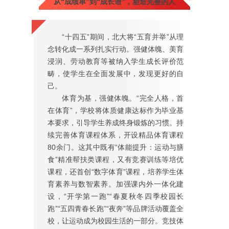
从“成绩单”到“成长谱”，塑造完整的人
“十四五”期间，北大将“五育并举”从理
念转化成一系列扎实行动。强健体魄、美育
浸润、劳动教育等被纳入学生成长评价范
畴，使学生在全面发展中，发现更好的自
己。
体育为基，强健体魄。“完全人格，首
在体育”，学校将体质健康达标作为毕业基
本要求，引导学生养成终身锻炼的习惯。持
续完善体育课程体系，开设精品体育课程
80余门。这其中既有“体能提升：运动与膳
食”精准帮扶类课程，又有竞赛训练等培优
课程，还首创“数字体育”课程，培养学生体
育素养与数智素养。加强课内外一体化建
设，“开学第一跑”“春夏秋冬四季校园长
跑”“五四青春长跑”“夜奔”等品牌活动覆盖全
校，让运动成为校园生活的一部分。竞技体