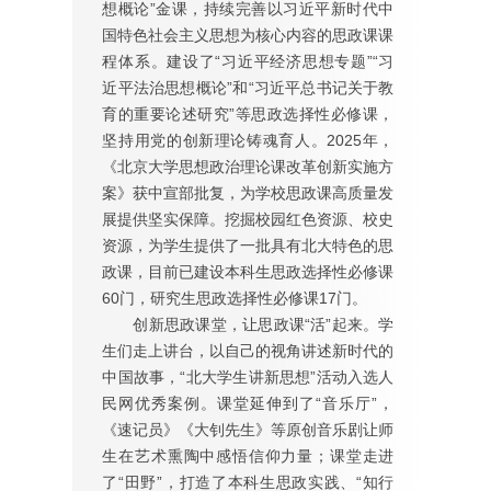
想概论”金课，持续完善以习近平新时代中
国特色社会主义思想为核心内容的思政课课
程体系。建设了“习近平经济思想专题”“习
近平法治思想概论”和“习近平总书记关于教
育的重要论述研究”等思政选择性必修课，
坚持用党的创新理论铸魂育人。2025年，
《北京大学思想政治理论课改革创新实施方
案》获中宣部批复，为学校思政课高质量发
展提供坚实保障。挖掘校园红色资源、校史
资源，为学生提供了一批具有北大特色的思
政课，目前已建设本科生思政选择性必修课
60门，研究生思政选择性必修课17门。
创新思政课堂，让思政课“活”起来。学
生们走上讲台，以自己的视角讲述新时代的
中国故事，“北大学生讲新思想”活动入选人
民网优秀案例。课堂延伸到了“音乐厅”，
《速记员》《大钊先生》等原创音乐剧让师
生在艺术熏陶中感悟信仰力量；课堂走进
了“田野”，打造了本科生思政实践、“知行