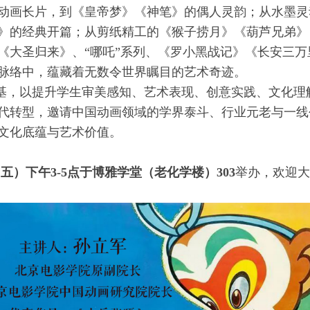
动画长片，到《皇帝梦》《神笔》的偶人灵韵；从水墨灵
》的经典开篇；从剪纸精工的《猴子捞月》《葫芦兄弟》
《大圣归来》、“哪吒”系列、《罗小黑战记》《长安三万
脉络中，蕴藏着无数令世界瞩目的艺术奇迹。
基，以提升学生审美感知、艺术表现、创意实践、文化理
代转型，邀请中国动画领域的学界泰斗、行业元老与一线
文化底蕴与艺术价值。
周五）下午3-5点于博雅学堂（老化学楼）303
举办，欢迎大